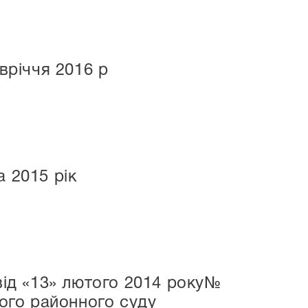
вріччя 2016 р
 2015 рік
від «13» лютого 2014 року№
кого районного суду