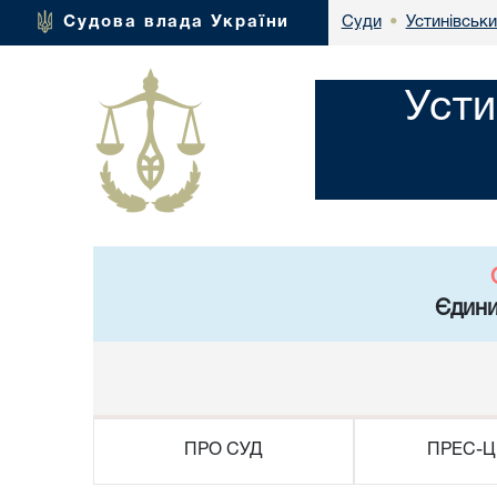
Устинівськи
Судова влада України
Суди
•
Усти
Єдини
ПРО СУД
ПРЕС-Ц