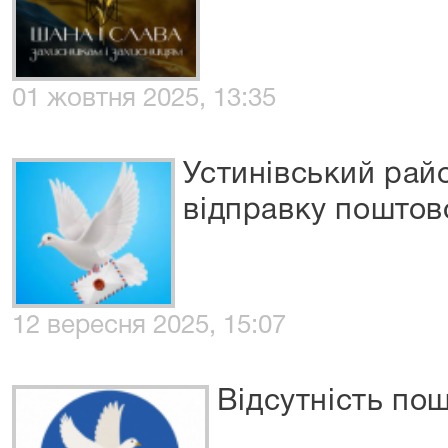
01 жовтня 2025, 13:35
Устинівський рай
вiдправку поштов
12 вересня 2025, 15:07
Відсутність по