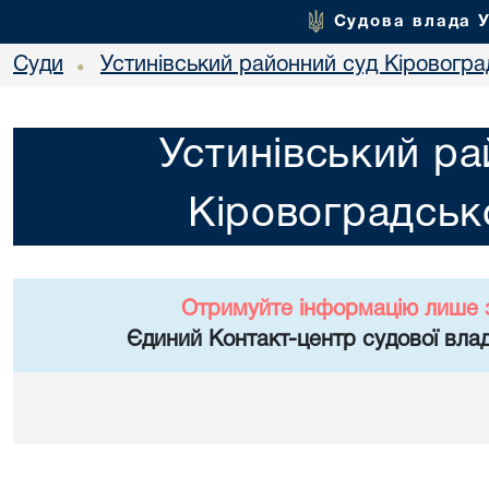
Судова влада 
Суди
Устинівський районний суд Кіровоград
•
Устинівський ра
Кіровоградсько
Отримуйте інформацію лише 
Єдиний Контакт-центр судової влад