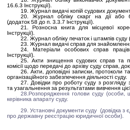
16.6.3 Інструкції).
19. Журнал видачі копій судових документ
20. Журнал обліку скарг на дії або б
(додаток 58 до п. 3.3.7 Інструкції).
21. Розносна книга для місцевої коре
Інструкції).
22. Журнал обліку печаток і штампів суду (
23. Журнал видачі справ для знайомлення (
24. Матеріали особових справ праців
Інструкції).
25. Акти знищення судових справ та пр
комісії щодо передачі до архіву суду справ, до
26. Акти, доповідні записки, протоколи 
організаційного забезпечення діяльності суду.
27. Довідки про роботу суду з розгляду 
та узагальнення за результатами вивчення ціє
28.Розпорядження голови суду (особи, щ
керівника апарату суду.
29. Установчі документи суду (довідка з 
про державну реєстрацію юридичної особи).