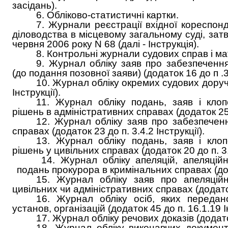
засідань).
6. Обліково-статистичні картки.
7. Журнали реєстрації вхідної кореспонде
діловодства в місцевому загальному суді, зат
червня 2006 року N 68 (далі - Інструкція).
8. Контрольні журнали судових справ і ма
9. Журнал обліку заяв про забезпечення
(до подання позовної заяви) (додаток 16 до п .3.
10. Журнал обліку окремих судових доруче
Інструкції).
11. Журнал обліку подань, заяв і кло
рішень в адміністративних справах (додаток 25 д
12. Журнал обліку заяв про забезпеченн
справах (додаток 23 до п. 3.4.2 Інструкції).
13. Журнал обліку подань, заяв і кло
рішень у цивільних справах (додаток 20 до п. 3.3
14. Журнал обліку апеляцій, апеляційн
подань прокурора в кримінальних справах (дода
15. Журнал обліку заяв про апеляційн
цивільних чи адміністративних справах (додаток 
16. Журнал обліку осіб, яких передан
установ, організацій (додаток 45 до п. 16.1.19 Ін
17. Журнал обліку речових доказів (додаток
18. Журнал обліку виконавчих документ