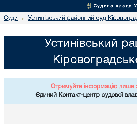
Судова влада 
Суди
Устинівський районний суд Кіровоград
•
Устинівський ра
Кіровоградсько
Отримуйте інформацію лише 
Єдиний Контакт-центр судової влад