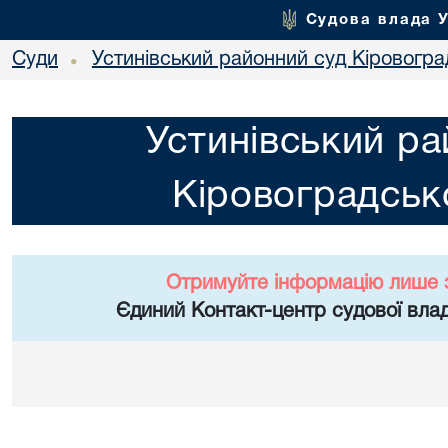
Судова влада 
Суди
Устинівський районний суд Кіровоград
•
Устинівський ра
Кіровоградсько
Отримуйте інформацію лише 
Єдиний Контакт-центр судової влад