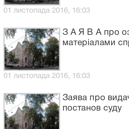
01 листопада 2016, 16:03
З А Я В А про 
матеріалами сп
01 листопада 2016, 16:03
Заява про видач
постанов суду