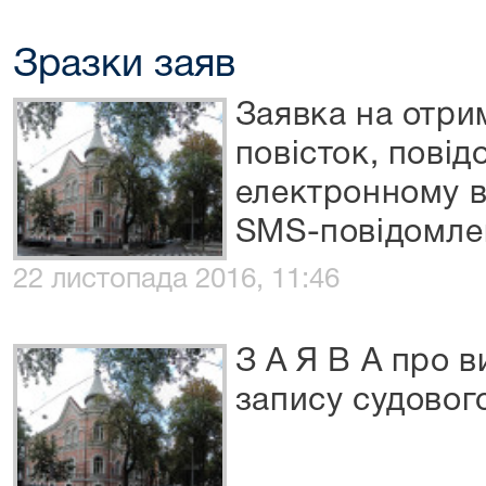
Зразки заяв
Заявка на отри
повісток, повід
електронному в
SMS-повідомле
22 листопада 2016, 11:46
З А Я В А про в
запису судовог