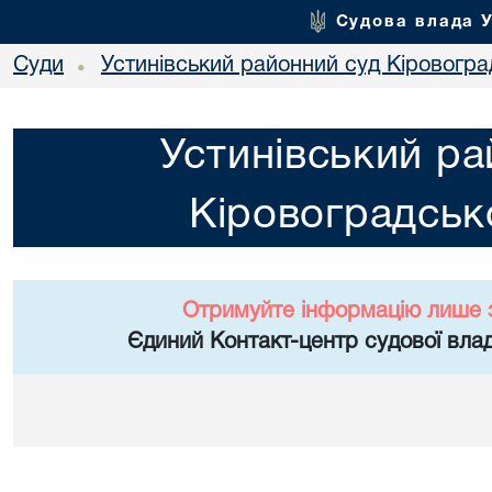
Судова влада 
Суди
Устинівський районний суд Кіровоград
•
Устинівський ра
Кіровоградсько
Отримуйте інформацію лише 
Єдиний Контакт-центр судової влад