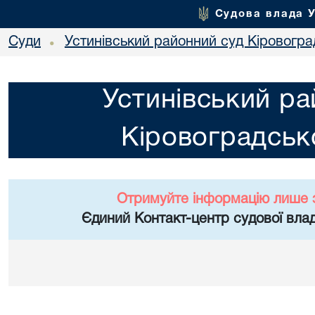
Судова влада 
Суди
Устинівський районний суд Кіровоград
•
Устинівський ра
Кіровоградсько
Отримуйте інформацію лише 
Єдиний Контакт-центр судової влад