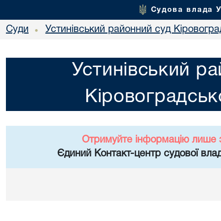
Судова влада 
Суди
Устинівський районний суд Кіровоград
•
Устинівський ра
Кіровоградсько
Отримуйте інформацію лише 
Єдиний Контакт-центр судової влад