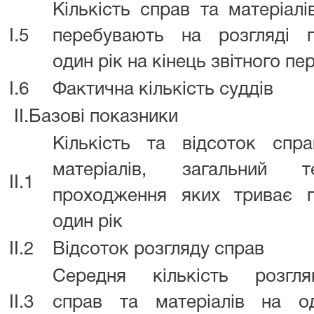
Кількість справ та матеріалі
I.5
перебувають на розгляді 
один рік на кінець звітного пе
I.6
Фактична кількість суддів
II.Базові показники
Кількість та відсоток спр
матеріалів, загальний те
II.1
проходження яких триває 
один рік
II.2
Відсоток розгляду справ
Середня кількість розгля
II.3
справ та матеріалів на о