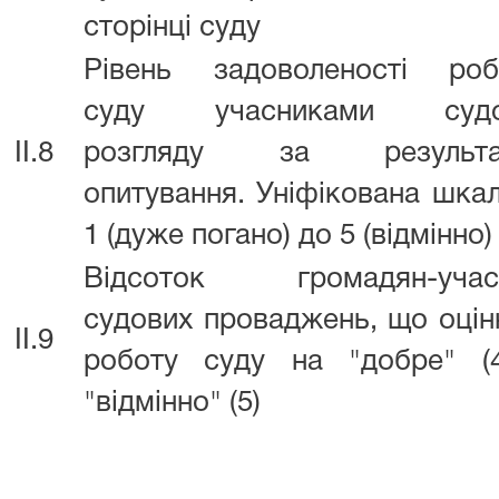
сторінці суду
Рівень задоволеності роб
суду учасниками судо
II.8
розгляду за результа
опитування. Уніфікована шкал
1 (дуже погано) до 5 (відмінно)
Відсоток громадян-учасн
судових проваджень, що оці
II.9
роботу суду на "добре" (
"відмінно" (5)