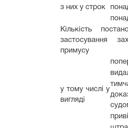
з них у строк
понад
пона
Кількість поста
застосування зах
примусу
попе
вида
тим
у тому числі у
дока
вигляді
судо
прив
штр