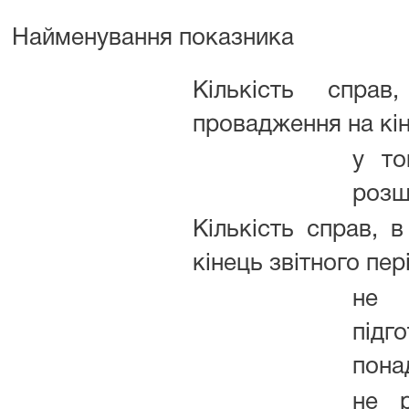
Найменування показника
Кількість спра
провадження на кін
у то
розш
Кількість справ, 
кінець звітного пер
не
підг
понад
не р