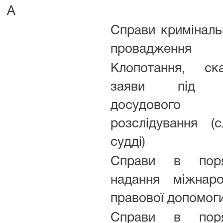
А
Справи криміналь
провадженн
Клопотання, ска
заяви під 
досудового
розслідування (сл
судді)
Справи в поря
надання міжнаро
правової допомог
Справи в поря