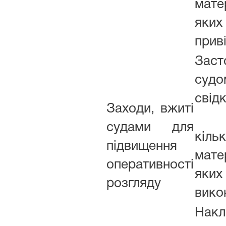
мат
яких
прив
Заст
суд
свід
Заходи, вжиті
з
судами для
кільк
підвищення
мат
оперативності
як
розгляду
вико
Накл