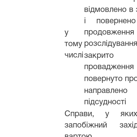
відмовлено в 
і повернен
продовжен
у
розслідуванн
тому
числі
закрито 
провадження
повернуто пр
направлено
підсудності
Справи, у яки
запобіжний зах
вартою