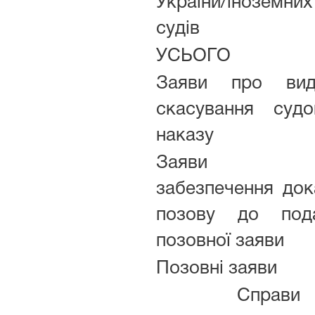
України/іноземних
судів
УСЬОГО
Заяви про вид
скасування судо
наказу
Заяви п
забезпечення дока
позову до под
позовної заяви
Позовні заяви
Справи