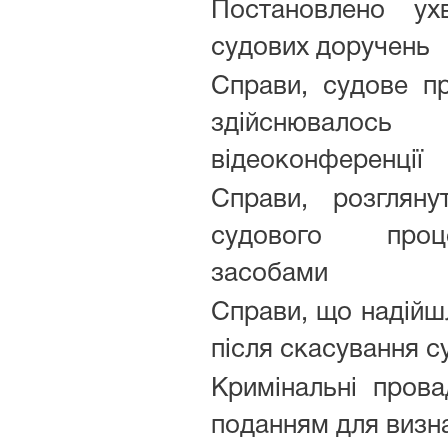
Постановлено ух
судових доручень
Справи, судове п
здійснювало
відеоконференції
Справи, розгляну
судового проц
засобами
Справи, що надійшл
після скасування 
Кримінальні прова
поданням для визна