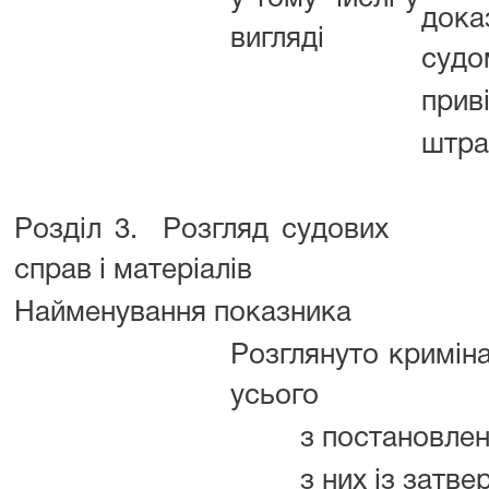
дока
вигляді
судо
прив
штр
Розділ 3. Розгляд судових
справ і матеріалів
Найменування показника
Розглянуто кримін
усього
з постановле
з них із затв