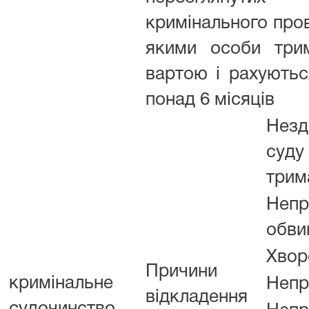
кримінального про
якими особи три
вартою і рахуютьс
понад 6 місяців
Незд
суду
трим
Непр
обви
Хвор
Причини
кримінальне
Непр
відкладення