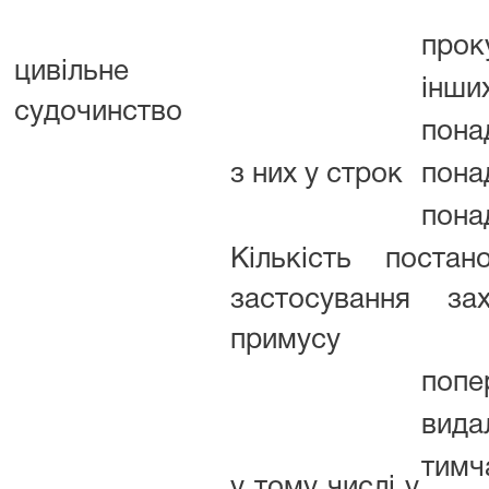
прок
цивільне
інши
судочинство
пона
з них у строк
понад
пона
Кількість поста
застосування зах
примусу
попе
вида
тим
у тому числі у