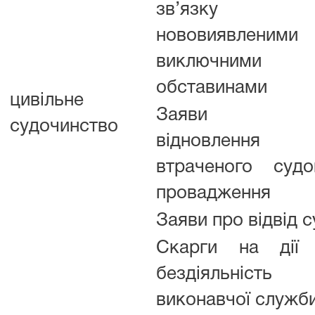
зв’язку
нововиявленими
виключними
обставинами
цивільне
Заяви п
судочинство
відновлення
втраченого судо
провадження
Заяви про відвід 
Скарги на дії
бездіяльність
виконавчої служб