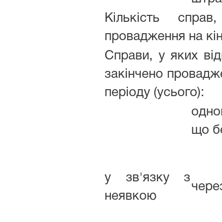
Кількість спра
провадження на кін
Справи, у яких ві
закінчено провадже
періоду (усього):
одно
що б
у зв'язку з
чере
неявкою