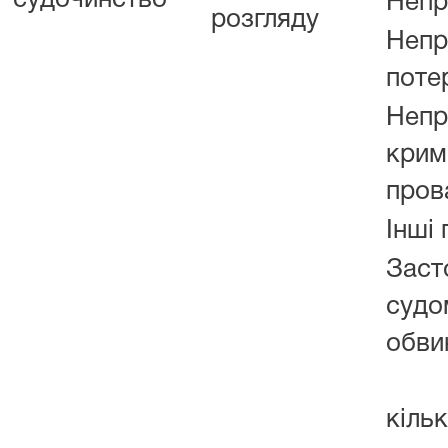
судочинство
Непр
розгляду
Неп
поте
Непр
крим
пров
Інші 
Заст
суд
обви
з
кільк