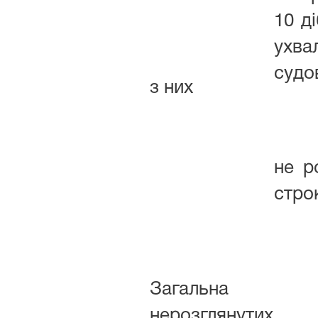
10 д
ухв
судо
з них
не р
стро
Загальна к
нерозглянутих 