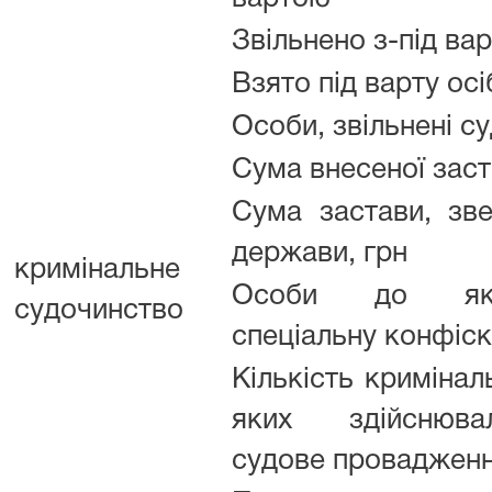
Звільнено з-під ва
Взято під варту ос
Особи, звільнені с
Сума внесеної заст
Сума застави, зве
держави, грн
кримінальне
Особи до яки
судочинство
спеціальну конфіс
Кількість кримінал
яких здійснюва
судове проваджен