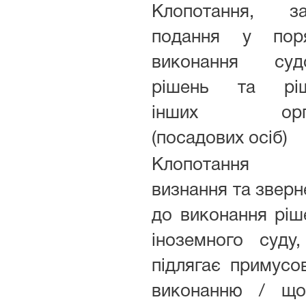
Клопотання, за
подання у пор
виконання суд
рішень та ріш
інших орга
(посадових осіб)
Клопотання 
визнання та зверн
до виконання ріш
іноземного суду
підлягає примусо
виконанню / щ