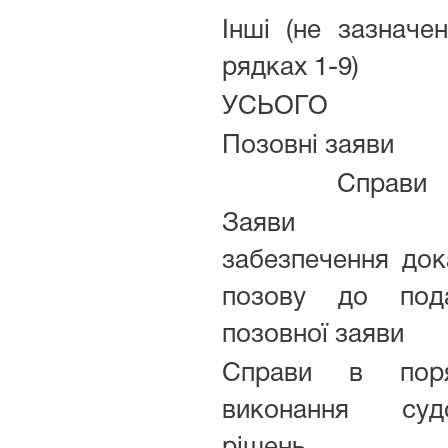
Інші (не зазначе
рядках 1-9)
УСЬОГО
Позовні заяви
Справи
Заяви п
забезпечення дока
позову до под
позовної заяви
Справи в поря
виконання суд