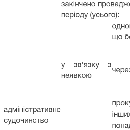
закінчено провадже
періоду (усього):
одно
що б
у зв'язку з
чере
неявкою
прок
адміністративне
інши
судочинство
пона