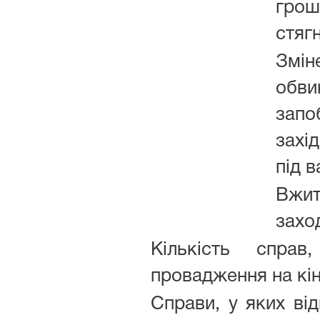
грош
стягн
Змін
обви
запо
захі
під в
Вжи
захо
Кількість спра
провадження на кін
Справи, у яких ві