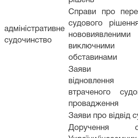
рішень
Справи про пере
судового рішенн
адміністративне
нововиявленими
судочинство
виключними
обставинами
Заяви п
відновлення
втраченого судо
провадження
Заяви про відвід 
Доручення су