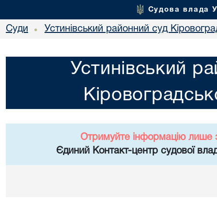
Судова влада 
Суди
Устинівський районний суд Кіровоград
•
Устинівський ра
Кіровоградсько
Отримуйте інформацію лише 
Єдиний Контакт-центр судової влад