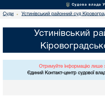
Судова влада 
Суди
Устинівський районний суд Кіровоград
•
Устинівський ра
Кіровоградсько
Отримуйте інформацію лише 
Єдиний Контакт-центр судової влад