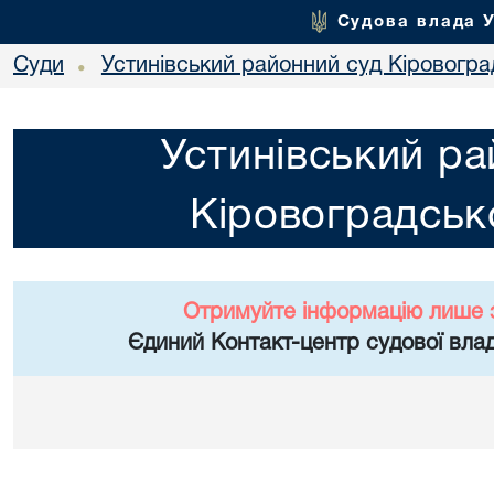
Судова влада 
Суди
Устинівський районний суд Кіровоград
•
Устинівський ра
Кіровоградсько
Отримуйте інформацію лише 
Єдиний Контакт-центр судової влад