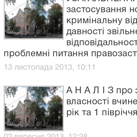
застосування н
кримінальну ві
давності звільн
відповідальност
проблемні питання правозас
13 листопада 2013, 10:11
А Н А Л І З про
власності вчин
рік та 1 піврічч