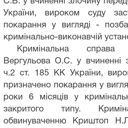
С.В. у вчиненні злочину перед
України, вироком суду за
покарання у вигляді - позб
кримінально-виконавчій устано
Кримінальна справа
Вергульова О.С. у вчиненні 
ч.2 ст. 185 КК України, вир
призначено покарання у вигля
роки 6 місяців у кримінальн
закритого типу. Кримі
обвинуваченню Криштоп Н.Л