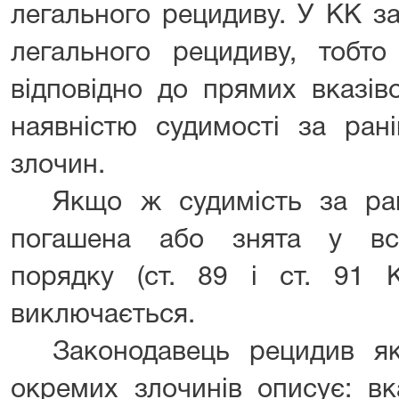
легального рецидиву. У КК з
легального рецидиву, тобто
відповідно до прямих вказів
наявністю судимості за ран
злочин.
Якщо ж судимість за ра
погашена або знята у вс
порядку (ст. 89 і ст. 91 К
виключається.
Законодавець рецидив як
окремих злочинів описує: в