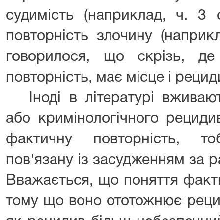
судимість (наприклад, ч. 3 
повторність злочину (наприкл
говорилося, що скрізь, д
повторність, має місце і рецид
Іноді в літературі вжива
або кримінологічного рециди
фактичну повторність, то
пов'язану із засудженням за 
Вважається, що поняття факт
тому що воно ототожнює рецид