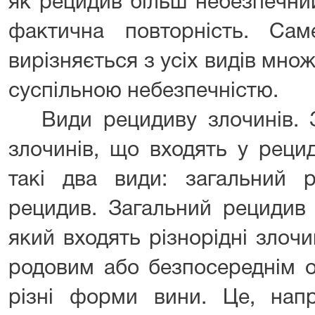
як рецидив більш небезпечни
фактична повторність. Са
вирізняється з усіх видів мн
суспільною небезпечністю.
Види рецидиву злочинів. 
злочинів, що входять у рецид
такі два види: загальний р
рецидив. Загальний рецидив 
який входять різнорідні злочи
родовим або безпосереднім о
різні форми вини. Це, напр