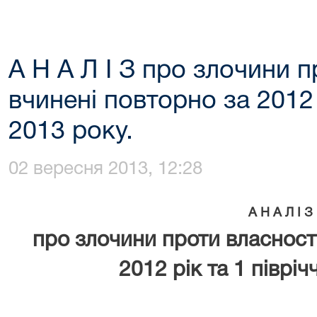
А Н А Л І З про злочини п
вчинені повторно за 2012 
2013 року.
02 вересня 2013, 12:28
А Н А Л І З
про злочини проти власност
2012 рік та 1 півріч