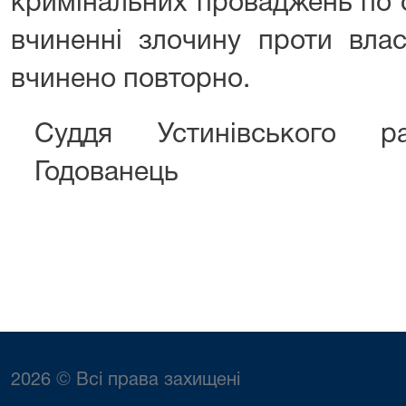
кримінальних проваджень по 
вчиненні злочину проти влас
вчинено повторно.
Суддя Устинівського ра
Годованець
2026 © Всі права захищені