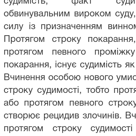
судимість; факт судим
обвинувальним вироком суду,
силу із призначенням винно
Протягом строку покарання,
протягом певного проміжку
покарання, існує судимість я
Вчинення особою нового умис
строку судимості, тобто про
або протягом певного строку
створює рецидив злочинів. В
протягом строку судимост