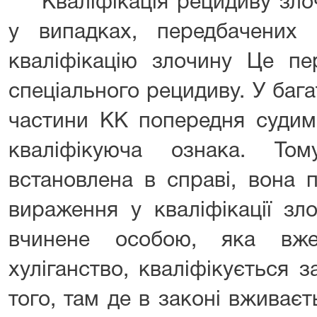
Кваліфікація рецидиву зло
у випадках, передбачених
кваліфікацію злочину Це пе
спеціального рецидиву. У баг
частини КК попередня судим
кваліфікуюча ознака. То
встановлена в справі, вона 
вираження у кваліфікації зло
вчинене особою, яка вж
хуліганство, кваліфікується з
того, там де в законі вживаєт