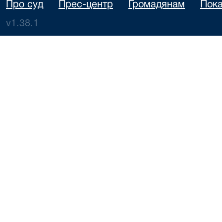
Про суд
Прес-центр
Громадянам
Пока
v1.38.1