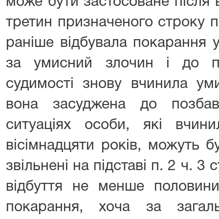
може бути застосоване після 
третин призначеного строку 
раніше відбувала покарання у
за умисний злочин і до п
судимості знову вчинила ум
вона засуджена до позбав
ситуаціях особи, які вчин
вісімнадцяти років, можуть 
звільнені на підставі п. 2 ч. 3
відбуття не менше половини
покарання, хоча за зага