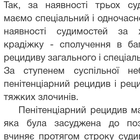
Так, за наявності трьох су
маємо спеціальний і одночасн
наявності судимостей за х
крадіжку - сполучення в ба
рецидиву загального і спеціал
За ступенем суспільної неб
пенітенціарний рецидив і рец
тяжких злочинів.
Пенітенціарний рецидив ма
яка була засуджена до поз
вчиняє протягом строку суди