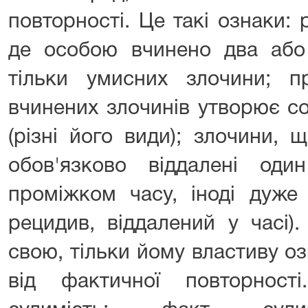
повторності. Це такі ознаки:
де особою вчинено два або 
тільки умисних злочини; 
вчинених злочинів утворює с
(різні його види); злочини,
обов'язково віддалені од
проміжком часу, іноді дуже
рецидив, віддалений у часі)
свою, тільки йому властиву оз
від фактичної повторнос