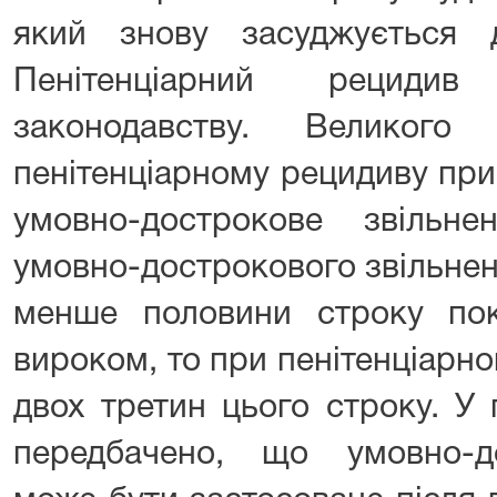
який знову засуджується 
Пенітенціарний рециди
законодавству. Великого
пенітенціарному рецидиву при
умовно-дострокове звільн
умовно-дострокового звільнен
менше половини строку пок
вироком, то при пенітенціарн
двох третин цього строку. У 
передбачено, що умовно-д