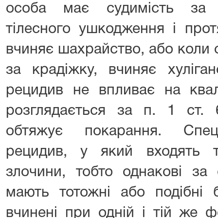
особа має судимість за 
тілесного ушкодження і прот
вчиняє шахрайство, або коли 
за крадіжку, вчиняє хуліга
рецидив не впливає на квал
розглядається за п. 1 ст. 
обтяжує покарання. Спец
рецидив, у який входять т
злочини, тобто однакові за
мають тотожні або подібні б
вчинені при одній і тій же 