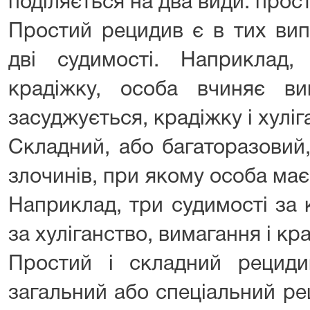
поділяється на два види: прост
Простий рецидив є в тих вип
дві судимості. Наприклад
крадіжку, особа вчиняє в
засуджується, крадіжку і хуліга
Складний, або багаторазовий
злочинів, при якому особа має 
Наприклад, три судимості за 
за хуліганство, вимагання і кр
Простий і складний рецид
загальний або спеціальний рец