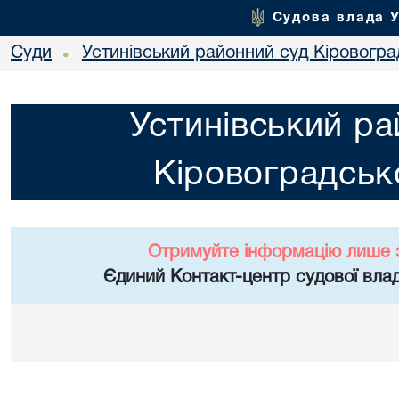
Судова влада 
Суди
Устинівський районний суд Кіровоград
•
Устинівський ра
Кіровоградсько
Отримуйте інформацію лише 
Єдиний Контакт-центр судової влад