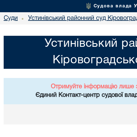
Судова влада 
Суди
Устинівський районний суд Кіровоград
•
Устинівський ра
Кіровоградсько
Отримуйте інформацію лише 
Єдиний Контакт-центр судової влад