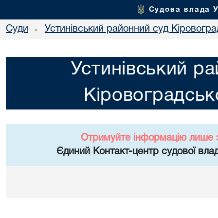
Судова влада 
Суди
Устинівський районний суд Кіровоград
•
Устинівський ра
Кіровоградсько
Отримуйте інформацію лише 
Єдиний Контакт-центр судової влад