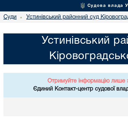
Судова влада 
Суди
Устинівський районний суд Кіровоград
•
Устинівський ра
Кіровоградсько
Отримуйте інформацію лише 
Єдиний Контакт-центр судової влад