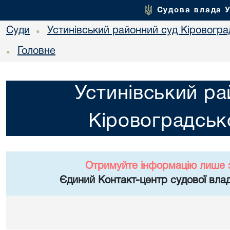
Судова влада 
Суди
Устинівський районний суд Кіровоград
•
Головне
•
Устинівський ра
Кіровоградсько
Отримуйте інформацію лише 
Єдиний Контакт-центр судової влад