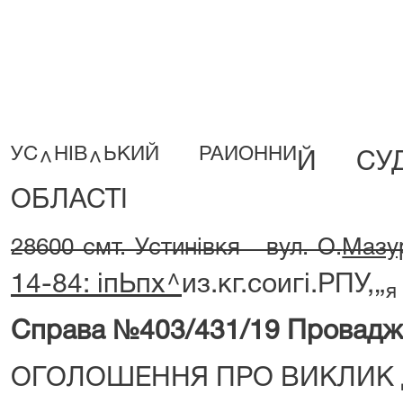
УС
НІВ
ЬКИЙ
РАИОННИ
^
^
Й СУД
ОБЛАСТІ
28600 смт. Устинівкя вул. О.
Мазу
14-84: іпЬпх^
из.кг.соигі.РПУ,„
я
Справа №403/431/19
Провадж
ОГОЛОШЕННЯ ПРО ВИКЛИК 