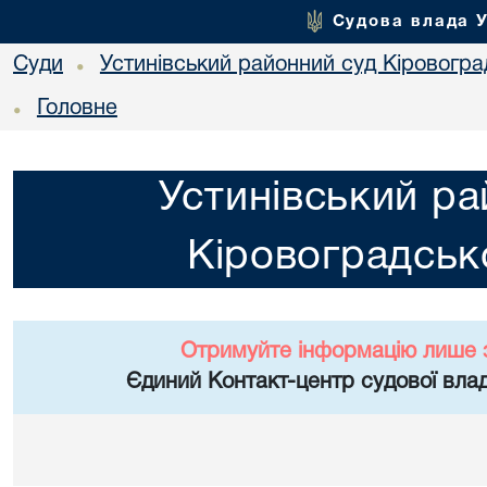
Судова влада 
Суди
Устинівський районний суд Кіровоград
•
Головне
•
Устинівський ра
Кіровоградсько
Отримуйте інформацію лише 
Єдиний Контакт-центр судової влад