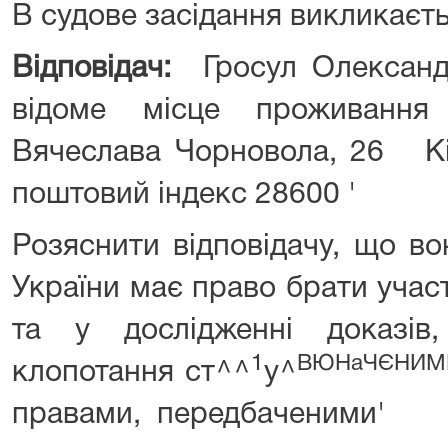
В судове засідання викликаєть
Відповідач:
Гросул Олександ
відоме місце проживання
Вячеслава Чорновола, 26 Кір
поштовий індекс 28600 '
Розяснити відповідачу, що во
України має право брати учас
та у дослідженні доказів
1
ВЮНаЧЄНИМ
клопотання ст^^
у^
правами, передбаченими'