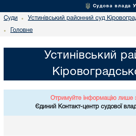
Судова влада 
Суди
Устинівський районний суд Кіровоград
•
Головне
•
Устинівський ра
Кіровоградсько
Отримуйте інформацію лише 
Єдиний Контакт-центр судової влад