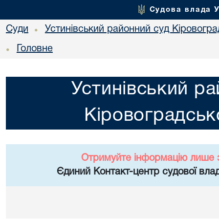
Судова влада 
Суди
Устинівський районний суд Кіровоград
•
Головне
•
Устинівський ра
Кіровоградсько
Отримуйте інформацію лише 
Єдиний Контакт-центр судової влад