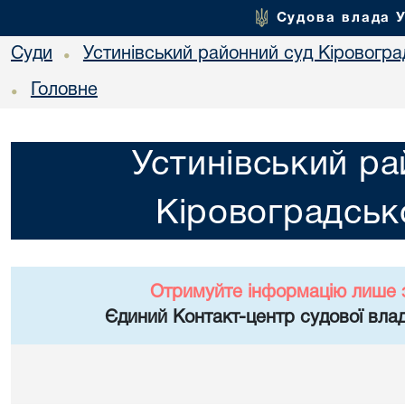
Судова влада 
Суди
Устинівський районний суд Кіровоград
•
Головне
•
Устинівський ра
Кіровоградсько
Отримуйте інформацію лише 
Єдиний Контакт-центр судової влад