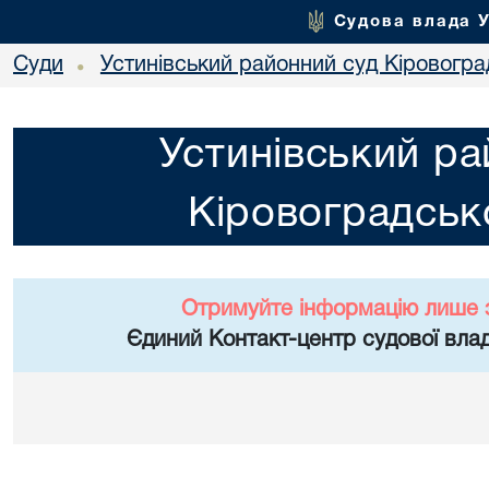
Судова влада 
Суди
Устинівський районний суд Кіровоград
•
Устинівський ра
Кіровоградсько
Отримуйте інформацію лише 
Єдиний Контакт-центр судової влад