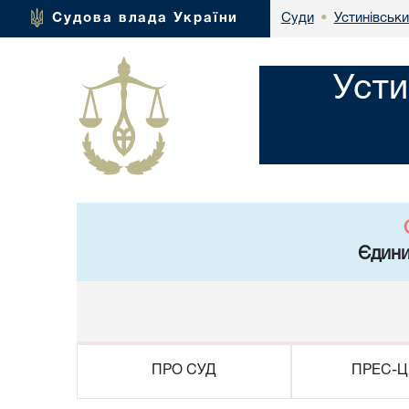
Устинівськи
Судова влада України
Суди
•
Усти
Єдини
ПРО СУД
ПРЕС-Ц