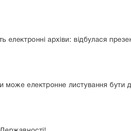
ь електронні архіви: відбулася презе
и може електронне листування бути д
 Державності!