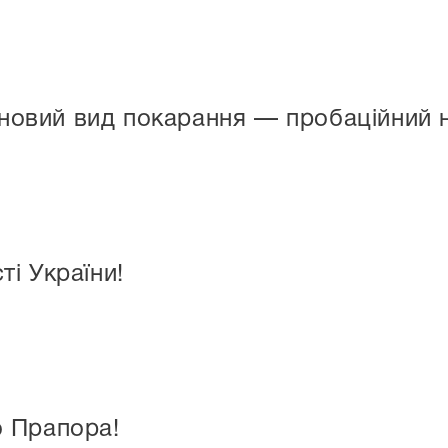
я новий вид покарання — пробаційний 
і України!
 Прапора!