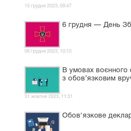
15 грудня 2023, 09:47
6 грудня — День Зб
06 грудня 2023, 10:15
В умовах воєнного 
з обов’язковим вру
31 жовтня 2023, 11:31
Обовʼязкове декла