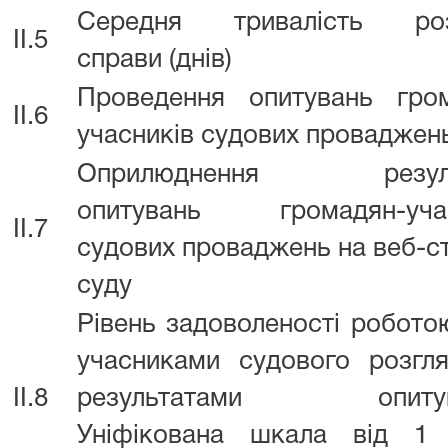
Середня тривалість роз
II.5
справи (днів)
Проведення опитувань гро
II.6
учасників судових проваджен
Оприлюднення резуль
опитувань громадян-учас
II.7
судових проваджень на веб-ст
суду
Рівень задоволеності робото
учасниками судового розгл
II.8
результатами опитув
Уніфікована шкала від 1 