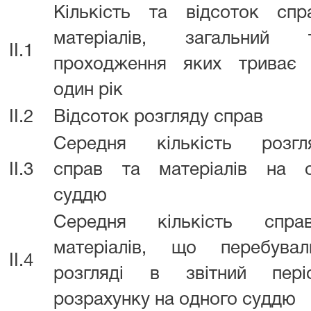
Кількість та відсоток сп
матеріалів, загальний т
II.1
проходження яких триває 
один рік
II.2
Відсоток розгляду справ
Середня кількість розгля
II.3
справ та матеріалів на о
суддю
Середня кількість спр
матеріалів, що перебува
II.4
розгляді в звітний пер
розрахунку на одного суддю