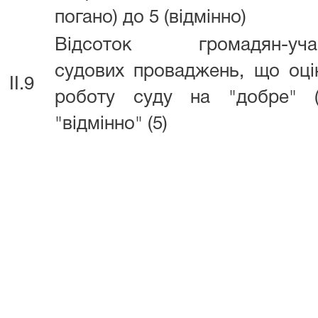
погано) до 5 (відмінно)
Відсоток громадян-учас
судових проваджень, що оц
II.9
роботу суду на "добре" (
"відмінно" (5)