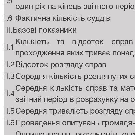
I.5
один рік на кінець звітного пері
I.6
Фактична кількість суддів
II.Базові показники
Кількість та відсоток справ
II.1
проходження яких триває понад 
II.2
Відсоток розгляду справ
II.3
Середня кількість розглянутих с
Середня кількість справ та мат
II.4
звітний період в розрахунку на 
II.5
Середня тривалість розгляду спр
II.6
Проведення опитувань громадян