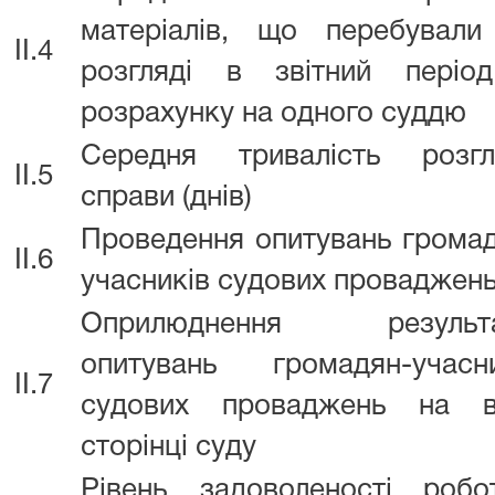
матеріалів, що перебували
II.4
розгляді в звітний періо
розрахунку на одного суддю
Середня тривалість розгл
II.5
справи (днів)
Проведення опитувань грома
II.6
учасників судових проваджен
Оприлюднення результа
опитувань громадян-учасни
II.7
судових проваджень на в
сторінці суду
Рівень задоволеності робо