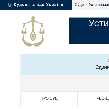
Устинівськи
Судова влада України
Суди
•
Усти
Єдини
ПРО СУД
ПРЕС-Ц