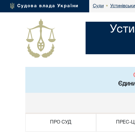
Устинівськи
Судова влада України
Суди
•
Усти
Єдини
ПРО СУД
ПРЕС-Ц