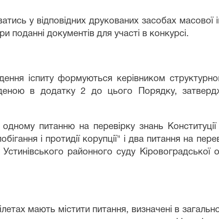
уватись у відповідних друкованих засобах масової
и поданні документів для участі в конкурсі.
едення іспиту формуються керівником структурно
еною в додатку 2 до цього Порядку, затвердж
одному питанню на перевірку знань Конституції
обігання і протидії корупції" і два питання на пер
стинівського районного суду Кіровоградської об
ілетах мають містити питання, визначені в загально