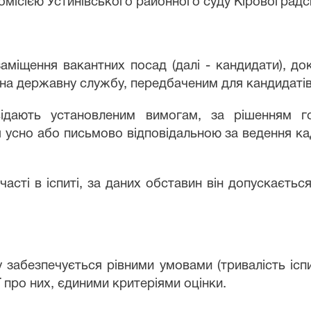
омісією Устинівського районного суду Кіровоградсь
заміщення вакантних посад (далі - кандидати), д
на державну службу, передбаченим для кандидатів
ідають установленим вимогам, за рішенням го
 усно або письмово відповідальною за ведення кад
часті в іспиті, за даних обставин він допускаєтьс
у забезпечується рівними умовами (тривалість іспит
ї про них, єдиними критеріями оцінки.