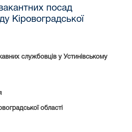
 вакантних посад
ду Кіровоградської
авних службовців у Устинівському
я
воградської області