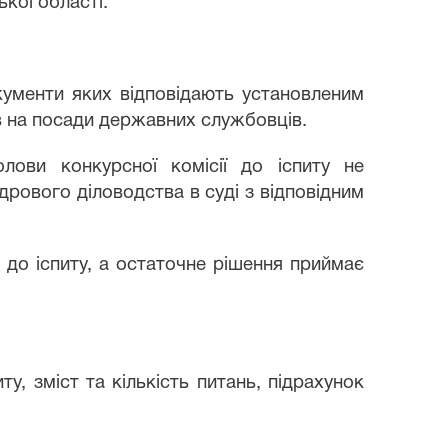
кої області.
окументи яких відповідають установленим
 на посади державних службовців.
лови конкурсної комісії до іспиту не
рового діловодства в суді з відповідним
я до іспиту, а остаточне рішення приймає
у, зміст та кількість питань, підрахунок