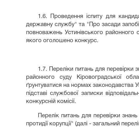
1.6. Проведення іспиту для кандида
державну службу" та "Про засади запобіг
повноважень Устинівського районного су
якого оголошено конкурс.
1.7. Переліки питань для перевірки
районного суду Кіровоградської обл
ґрунтуватися на нормах законодавства Ук
підставі службової записки відповідал
конкурсній комісії.
Перелік питань для перевірки знань
протидії корупції" (далі - загальний пере