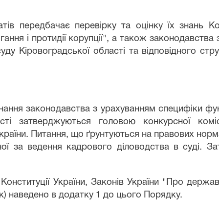
тів передбачає перевірку та оцінку їх знань Ко
ання і протидії корупції", а також законодавства
ду Кіровоградської області та відповідного стру
 знання законодавства з урахуванням специфіки ф
асті затверджуються головою конкурсної коміс
раїни. Питання, що ґрунтуються на правових норма
ьної за ведення кадрового діловодства в суді. З
 Конституції України, Законів України "Про держа
лік) наведено в додатку 1 до цього Порядку.