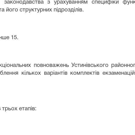
ня законодавства з урахуванням специфіки функ
а його структурних підрозділів.
енше 15.
кціональних повноважень Устинівського районног
лення кількох варіантів комплектів екзаменацій
 трьох етапів: