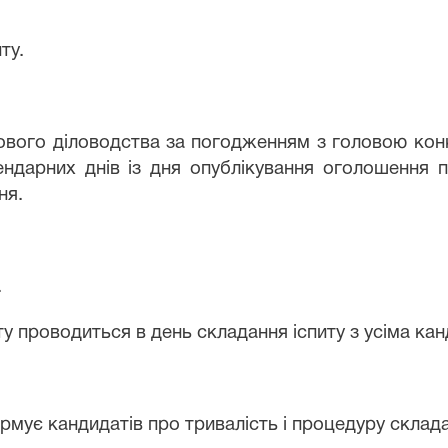
ту.
рового діловодства за погодженням з головою конк
лендарних днів із дня опублікування оголошення 
ня.
.
иту проводиться в день складання іспиту з усіма ка
ормує кандидатів про тривалість і процедуру склада