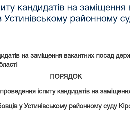
иту кандидатів на заміщення
 Устинівському районному су
датів на заміщення вакантних посад держ
бласті
ПОРЯДОК
проведення іспиту кандидатів на заміщенн
вців у Устинівському районному суду Кіро