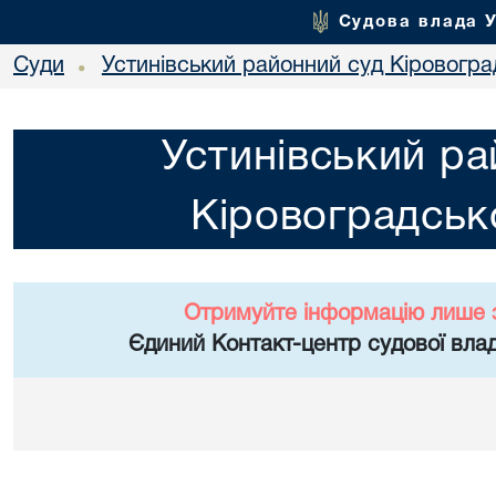
Судова влада 
Суди
Устинівський районний суд Кіровоград
•
Устинівський ра
Кіровоградсько
Отримуйте інформацію лише 
Єдиний Контакт-центр судової влад