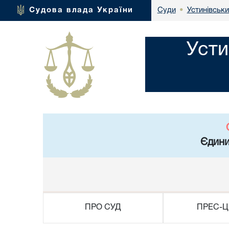
Устинівськи
Судова влада України
Суди
•
Усти
Єдини
ПРО СУД
ПРЕС-Ц