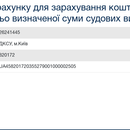
ахунку для зарахування кошті
ьо визначеної суми судових 
26241445
ДКСУ, м.Київ
820172
UA458201720355279001000002505