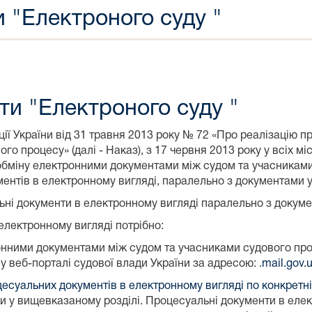
 "Електроного суду "
ти "Електроного суду "
ії України від 31 травня 2013 року № 72 «Про реалізацію 
о процесу» (далі - Наказ), з 17 червня 2013 року у всіх мі
бміну електронними документами між судом та учасниками
нтів в електронному вигляді, паралельно з документами у
ні документи в електронному вигляді паралельно з докуме
електронному вигляді потрібно:
ронними документами між судом та учасниками судового пр
у веб-порталі судової влади України за адресою: .
mail.gov.
есуальних документів в електронному вигляді по конкретні
и у вищевказаному розділі. Процесуальні документи в елек