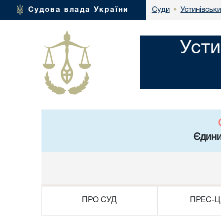
Устинівськи
Судова влада України
Суди
•
Усти
Єдини
ПРО СУД
ПРЕС-Ц