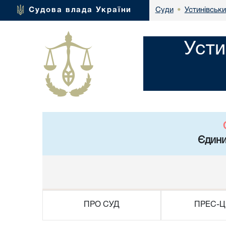
Устинівськи
Судова влада України
Суди
•
Усти
Єдини
ПРО СУД
ПРЕС-Ц