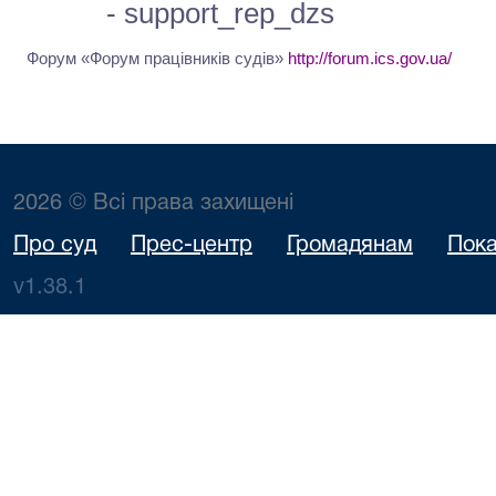
- support_rep_dzs
Форум «Форум працівників судів»
http://forum.ics.gov.ua/
2026 © Всі права захищені
Про суд
Прес-центр
Громадянам
Пока
v1.38.1