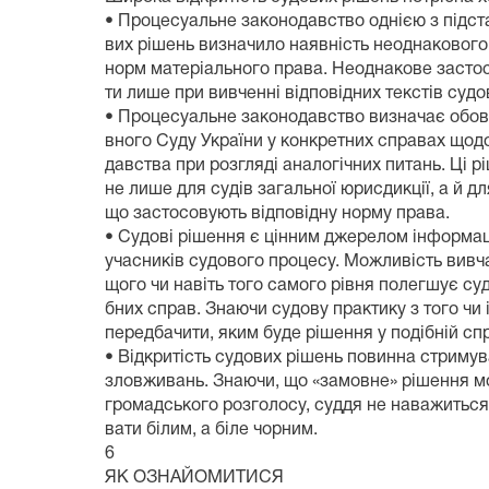
• Процесуальне законодавство однією з підст
вих рішень визначило наявність неоднаковог
норм матеріального права. Неоднакове засто
ти лише при вивченні відповідних текстів судо
• Процесуальне законодавство визначає обов’
вного Суду України у конкретних справах щод
давства при розгляді аналогічних питань. Ці 
не лише для судів загальної юрисдикції, а й дл
що застосовують відповідну норму права.
• Судові рішення є цінним джерелом інформаці
учасників судового процесу. Можливість вивча
щого чи навіть того самого рівня полегшує су
бних справ. Знаючи судову практику з того чи
передбачити, яким буде рішення у подібній спр
• Відкритість судових рішень повинна стримув
зловживань. Знаючи, що «замовне» рішення м
громадського розголосу, суддя не наважиться 
вати білим, а біле чорним.
6
ЯК ОЗНАЙОМИТИСЯ