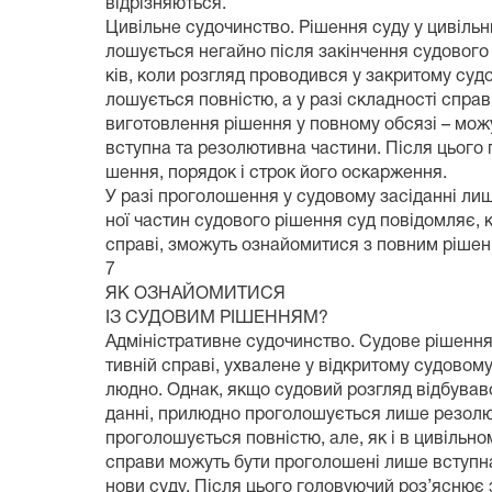
відрізняються.
Цивільне судочинство. Рішення суду у цивільн
лошується негайно після закінчення судового 
ків, коли розгляд проводився у закритому суд
лошується повністю, а у разі складності справ
виготовлення рішення у повному обсязі – мож
вступна та резолютивна частини. Після цього 
шення, порядок і строк його оскарження.
У разі проголошення у судовому засіданні лиш
ної частин судового рішення суд повідомляє, к
справі, зможуть ознайомитися з повним рішен
7
ЯК ОЗНАЙОМИТИСЯ
ІЗ СУДОВИМ РІШЕННЯМ?
Адміністративне судочинство. Судове рішення 
тивній справі, ухвалене у відкритому судовом
людно. Однак, якщо судовий розгляд відбував
данні, прилюдно проголошується лише резолю
проголошується повністю, але, як і в цивільном
справи можуть бути проголошені лише вступн
нови суду. Після цього головуючий роз’яснює з