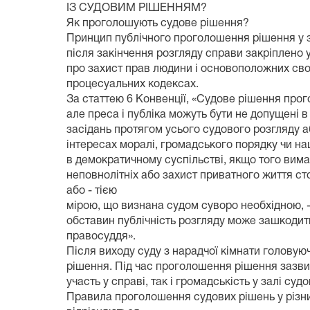
ІЗ СУДОВИМ РІШЕННЯМ?
Як проголошують судове рішення?
Принцип публічного проголошення рішення у з
після закінчення розгляду справи закріплено у
про захист прав людини і основоположних своб
процесуальних кодексах.
За статтею 6 Конвенції, «Судове рішення прог
але преса і публіка можуть бути не допущені в
засідань протягом усього судового розгляду а
інтересах моралі, громадського порядку чи на
в демократичному суспільстві, якщо того вима
неповнолітніх або захист приватного життя сто
або - тією
мірою, що визнана судом суворо необхідною, 
обставин публічність розгляду може зашкодит
правосуддя».
Після виходу суду з нарадчої кімнати головую
рішення. Під час проголошення рішення зазвич
участь у справі, так і громадськість у залі суд
Правила проголошення судових рішень у різн