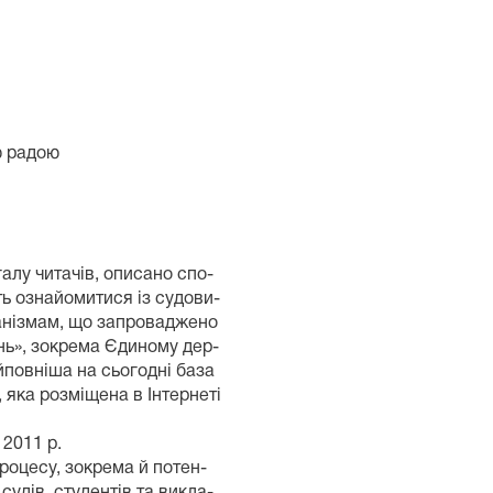
ю радою
алу читачів, описано спо-
ь ознайомитися із судови-
анізмам, що запроваджено
нь», зокрема Єдиному дер-
йповніша на сьогодні база
, яка розміщена в Інтернеті
2011 р.
роцесу, зокрема й потен-
 судів, студентів та викла-