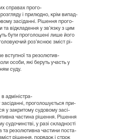
их справах прого-
розгляду і прилюдно, крім випад-
овому засіданні. Рішення прого-
и та відкладення у зв’язку з цим
уть бути проголошені лише його
головуючий роз’яснює зміст рі-
е вступної та резолютив-
оли особи, які беруть участь у
ням суду.
в адміністра-
у засіданні, проголошується при-
ся у закритому судовому засі-
тивна частина рішення. Рішення
у судочинстві, у разі складності
а та резолютивна частини поста-
міст рішення, порядок і строк