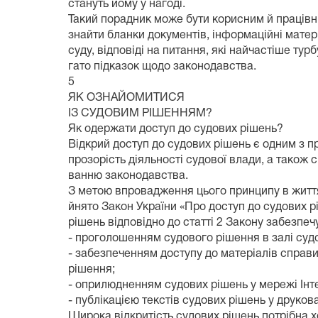
стануть йому у нагоді.
Такий порадник може бути корисним й працівн
знайти бланки документів, інформаційні мате
суду, відповіді на питання, які найчастіше турб
гато підказок щодо законодавства.
5
ЯК ОЗНАЙОМИТИСЯ
ІЗ СУДОВИМ РІШЕННЯМ?
Як одержати доступ до судових рішень?
Відкрий доступ до судових рішень є одним з п
прозорість діяльності судової влади, а також
ванню законодавства.
З метою впровадження цього принципу в життя
йнято Закон України «Про доступ до судових р
рішень відповідно до статті 2 Закону забезпе
- проголошенням судового рішення в залі суд
- забезпеченням доступу до матеріалів справи
рішення;
- оприлюдненням судових рішень у мережі Інт
- публікацією текстів судових рішень у друков
Широка відкритість судових рішень потрібна хо