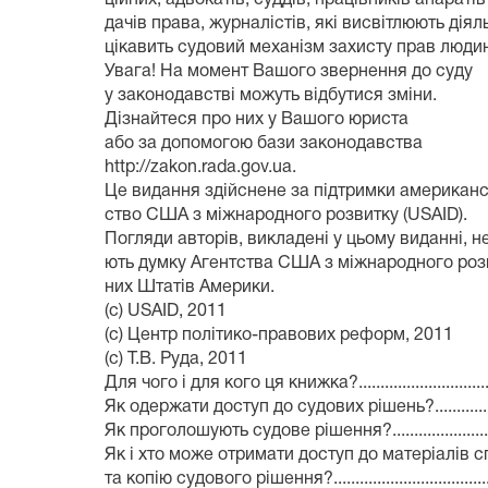
дачів права, журналістів, які висвітлюють діяль
цікавить судовий механізм захисту прав люди
Увага! На момент Вашого звернення до суду
у законодавстві можуть відбутися зміни.
Дізнайтеся про них у Вашого юриста
або за допомогою бази законодавства
http://zakon.rada.gov.ua.
Це видання здійснене за підтримки американс
ство США з міжнародного розвитку (USAID).
Погляди авторів, викладені у цьому виданні, 
ють думку Агентства США з міжнародного роз
них Штатів Америки.
(с) USAID, 2011
(с) Центр політико-правових реформ, 2011
(с) Т.В. Руда, 2011
Для чого і для кого ця книжка?......................................
Як одержати доступ до судових рішень?.......................
Як проголошують судове рішення?................................
Як і хто може отримати доступ до матеріалів 
та копію судового рішення?...........................................