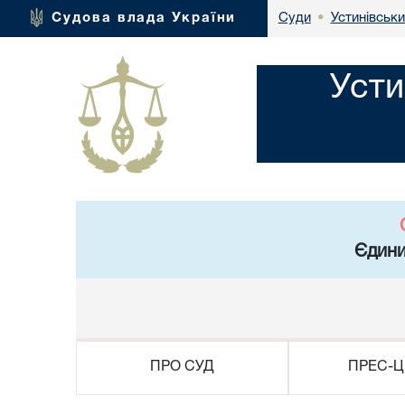
Устинівськи
Судова влада України
Суди
•
Усти
Єдини
ПРО СУД
ПРЕС-Ц