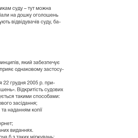
икам суду – тут можна
ріали на дошку оголошень
ують відвідувачів суду, ба-
ринципів, який забезпечує
 сприяє однаковому застосу-
 22 грудня 2005 р. при-
ішень». Відкритість судових
чується такими способами:
ового засідання;
 та наданням копії
ернет;
аних виданнях.
ча б з таких міркувань: