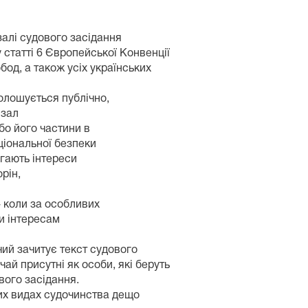
алі судового засідання
 статті 6 Європейської Конвенції
од, а також усіх українських
олошується публічно,
 зал
бо його частини в
ціональної безпеки
гають інтереси
рін,
- коли за особливих
и інтересам
чий зачитує текст судового
ай присутні як особи, які беруть
ового засідання.
их видах судочинства дещо