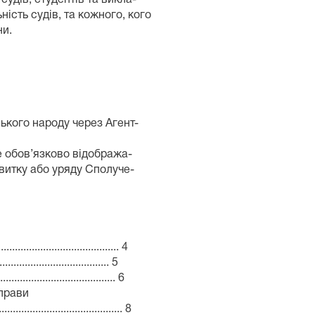
ність судів, та кожного, кого
ни.
ького народу через Агент-
не обов’язково відобража-
витку або уряду Сполуче-
.................................. 4
............................ 5
............................... 6
справи
.................................... 8