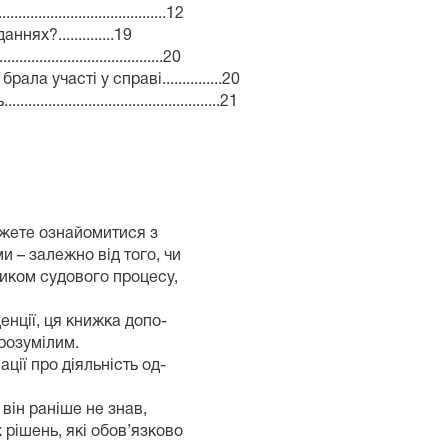
...............................12
ях?..............19
..................................20
а участі у справі...............20
......................................21
ожете ознайомитися з
 – залежно від того, чи
ником судового процесу,
нції, ця книжка допо-
розумілим.
ції про діяльність од-
він раніше не знав,
 рішень, які обов’язково