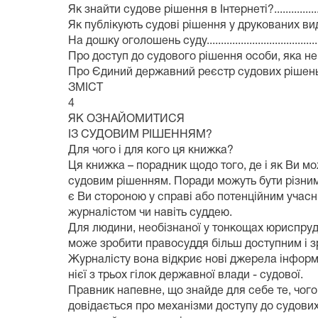
Як знайти судове рішення в Інтернеті?..........................
Як публікують судові рішення у друкованих виданн
На дошку оголошень суду..............................................
Про доступ до судового рішення особи, яка не брал
Про Єдиний державний реєстр судових рішень................
ЗМІСТ
4
ЯК ОЗНАЙОМИТИСЯ
ІЗ СУДОВИМ РІШЕННЯМ?
Для чого і для кого ця книжка?
Ця книжка – порадник щодо того, де і як Ви м
судовим рішенням. Поради можуть бути різними
є Ви стороною у справі або потенційним учас
журналістом чи навіть суддею.
Для людини, необізнаної у тонкощах юриспруде
може зробити правосуддя більш доступним і з
Журналісту вона відкриє нові джерела інформа
нієї з трьох гілок державної влади - судової.
Правник напевне, що знайде для себе те, чого 
довідається про механізми доступу до судових