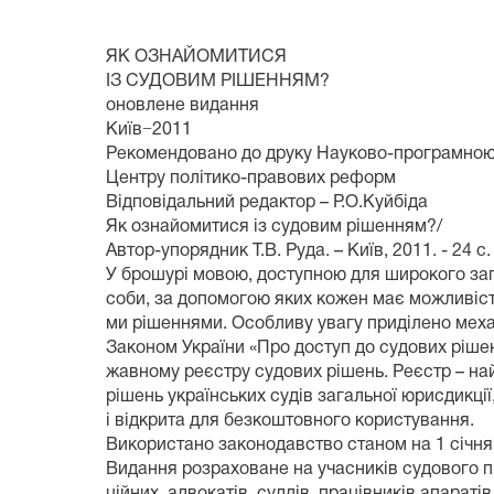
ЯК ОЗНАЙОМИТИСЯ
ІЗ СУДОВИМ РІШЕННЯМ?
оновлене видання
Київ−2011
Рекомендовано до друку Науково-програмно
Центру політико-правових реформ
Відповідальний редактор – Р.О.Куйбіда
Як ознайомитися із судовим рішенням?/
Автор-упорядник Т.В. Руда. – Київ, 2011. - 24 с.
У брошурі мовою, доступною для широкого заг
соби, за допомогою яких кожен має можливіст
ми рішеннями. Особливу увагу приділено мех
Законом України «Про доступ до судових ріше
жавному реєстру судових рішень. Реєстр – на
рішень українських судів загальної юрисдикції
і відкрита для безкоштовного користування.
Використано законодавство станом на 1 січня 
Видання розраховане на учасників судового п
ційних, адвокатів, суддів, працівників апаратів