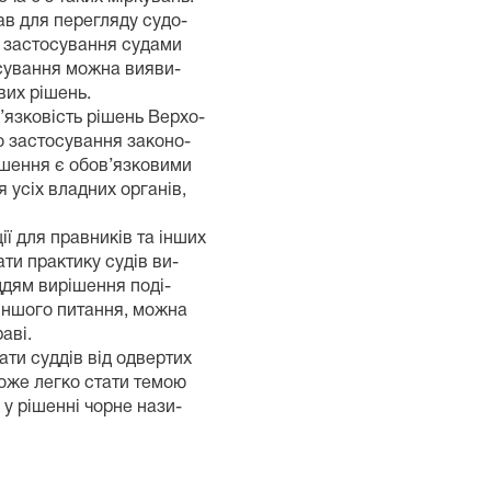
ав для перегляду судо-
о застосування судами
сування можна вияви-
вих рішень.
язковість рішень Верхо-
о застосування законо-
рішення є обов’язковими
я усіх владних органів,
ї для правників та інших
ти практику судів ви-
ддям вирішення поді-
 іншого питання, можна
аві.
ати суддів від одвертих
оже легко стати темою
у рішенні чорне нази-