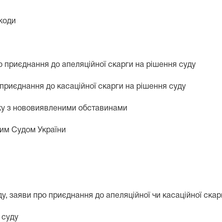
коди
ро приєднання до апеляційної скарги на рішення суду
о приєднання до касаційної скарги на рішення суду
зку з нововиявленими обставинами
ним Судом України
уду, заяви про приєднання до апеляційної чи касаційної скар
 суду