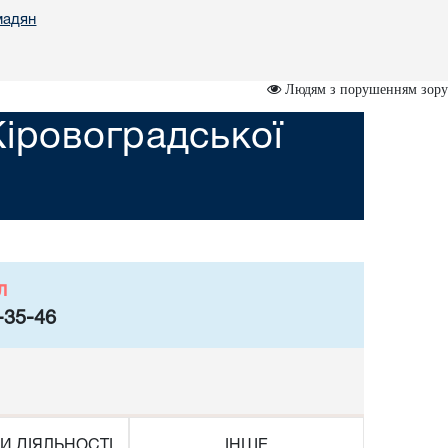
мадян
Людям з порушенням зору
Кіровоградської
л
-35-46
И ДІЯЛЬНОСТІ
ІНШЕ