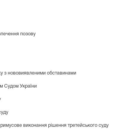
езпечення позову
зку з нововиявленими обставинами
им Судом України
у
суду
 примусове виконання рішення третейського суду