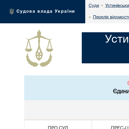
Устинівськи
Суди
•
Судова влада України
Перелік відомост
•
Усти
Єдини
ПРО СУД
ПРЕС-Ц