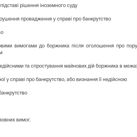
підставі рішення іноземного суду
орушення провадження у справі про банкрутство
во
шовими вимогами до боржника після оголошення про пор
м
 недійсними та спростування майнових дій боржника в межа
ої у справі про банкрутство, або визнання її недійсною
 банкрутство
зовних вимог.