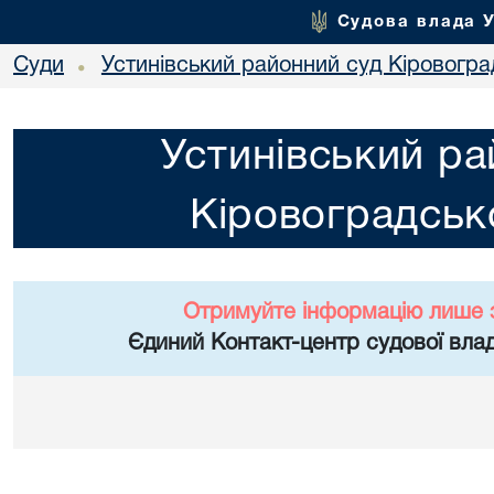
Судова влада 
Суди
Устинівський районний суд Кіровоград
•
Устинівський ра
Кіровоградсько
Отримуйте інформацію лише 
Єдиний Контакт-центр судової влад