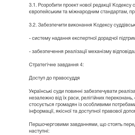
3.1. Розробити проект нової редакції Кодексу 
європейським та міжнародним стандартам, прий
3.2. Забезпечити виконання Кодексу суддівськ
- систему надання експертної дорадчої підтри
- забезпечення реалізації механізму відповід
Стратегічне завдання 4:
Доступ до правосуддя
Українські суди повинні забезпечувати реалі
незалежно від їх раси, релігійних переконань, 
стосується громадян із особливими потребами
інформації, якісної та доступної правової доп
Першочерговими завданнями, що стоять перед
наступні: