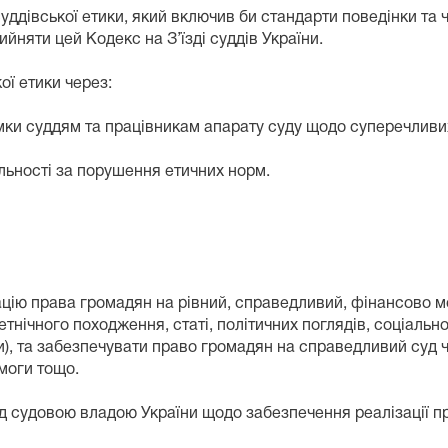
суддівської етики, який включив би стандарти поведінки та 
няти цей Кодекс на З’їзді суддів України.
ої етики через:
мки суддям та працівникам апарату суду щодо суперечливих
альності за порушення етичних норм.
зацію права громадян на рівний, справедливий, фінансово 
етнічного походження, статі, політичних поглядів, соціально
), та забезпечувати право громадян на справедливий суд ч
омоги тощо.
 судовою владою України щодо забезпечення реалізації пр