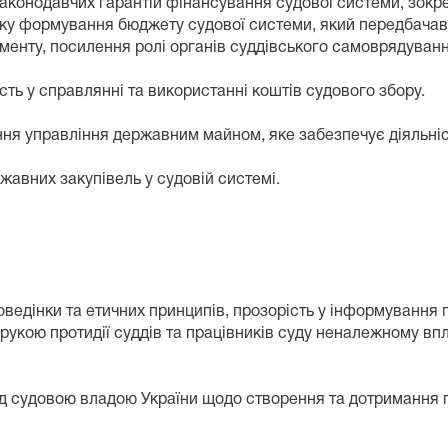
аконодавчих гарантій фінансування судової системи, зокре
ядку формування бюджету судової системи, який передбача
менту, посилення ролі органів суддівського самоврядуван
ість у справлянні та використанні коштів судового збору.
ння управління державним майном, яке забезпечує діяльніс
жавних закупівель у судовій системі.
оведінки та етичних принципів, прозорість у інформування
рукою протидії суддів та працівників суду неналежному вп
 судовою владою України щодо створення та дотримання пр