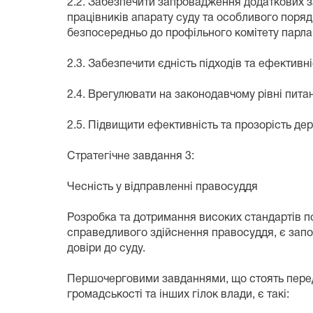
2.2. Забезпечити запровадження додаткових з
працівників апарату суду та особливого пор
безпосередньо до профільного комітету парла
2.3. Забезпечити єдність підходів та ефективн
2.4. Врегулювати на законодавчому рівні пита
2.5. Підвищити ефективність та прозорість дер
Стратегічне завдання 3:
Чесність у відправленні правосуддя
Розробка та дотримання високих стандартів п
справедливого здійснення правосуддя, є запо
довіри до суду.
Першочерговими завданнями, що стоять перед
громадськості та інших гілок влади, є такі: