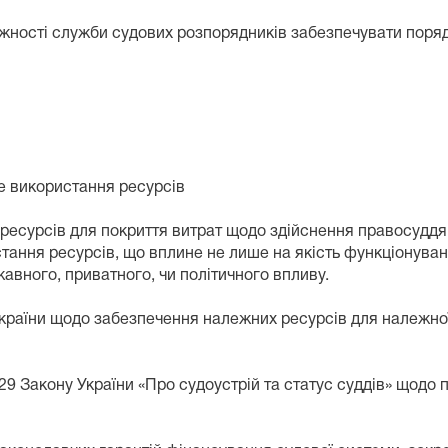
жності служби судових розпорядників забезпечувати поряд
е використання ресурсів
х ресурсів для покриття витрат щодо здійснення правосудд
тання ресурсів, що вплине не лише на якість функціонуван
авного, приватного, чи політичного впливу.
раїни щодо забезпечення належних ресурсів для належної 
129 Закону України «Про судоустрій та статус суддів» щодо 