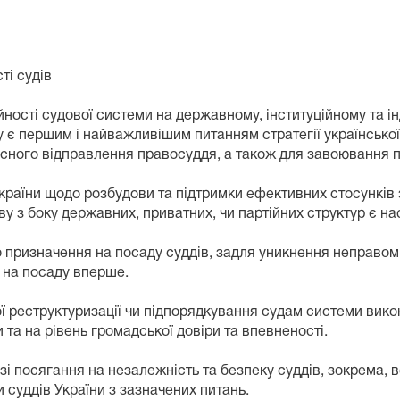
ті судів
ності судової системи на державному, інституційному та ін
у є першим і найважливішим питанням стратегії українсько
існого відправлення правосуддя, а також для завоювання п
раїни щодо розбудови та підтримки ефективних стосунків 
у з боку державних, приватних, чи партійних структур є нас
 призначення на посаду суддів, задля уникнення неправом
я на посаду вперше.
ї реструктуризації чи підпорядкування судам системи вико
та на рівень громадської довіри та впевненості.
азі посягання на незалежність та безпеку суддів, зокрема,
суддів України з зазначених питань.