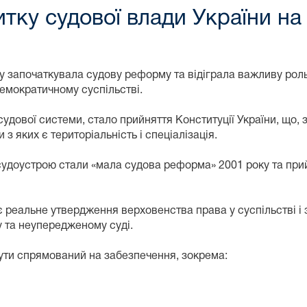
тку судової влади України на
 започаткувала судову реформу та відіграла важливу роль 
демократичному суспільстві.
удової системи, стало прийняття Конституції України, що,
з яких є територіальність і спеціалізація.
доустрою стали «мала судова реформа» 2001 року та прийн
реальне утвердження верховенства права у суспільстві і 
 та неупередженому суді.
ути спрямований на забезпечення, зокрема: