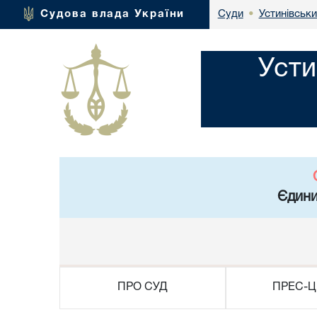
Устинівськи
Судова влада України
Суди
•
Усти
Єдини
ПРО СУД
ПРЕС-Ц