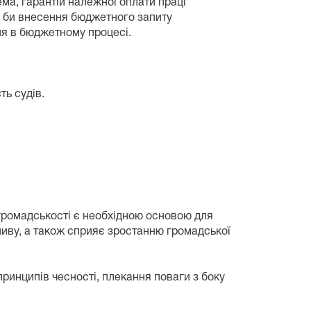
ма, гарантій належної оплати праці
в би внесення бюджетного запиту
ня в бюджетному процесі.
ть судів.
 громадськості є необхідною основою для
ливу, а також сприяє зростанню громадської
инципів чесності, плекання поваги з боку