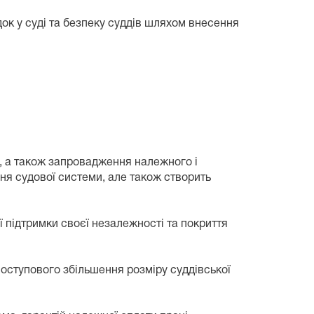
ок у суді та безпеку суддів шляхом внесення
я, а також запровадження належного і
ня судової системи, але також створить
підтримки своєї незалежності та покриття
поступового збільшення розміру суддівської