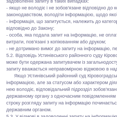
задоволенні запиту в таких випадках:
- якщо не володіє і не зобов'язане відповідно до 
законодавством, володіти інформацією, щодо якої
- інформація, що запитується, належить до катего
відповідно до Закону;
- особа, яка подала запит на інформацію, не опл
витрати, пов'язані з копіюванням або друком;
- не дотримано вимог до запиту на інформацію, 
5.2. Відповідь Устинівського районного суду Кіров
може бути одержана запитувачем із загальнодосту
запиту вважається неправомірною відмовою в над
Якщо Устинівський районний суд Кіровоградсько
інформацією, але за статусом або характером діял
нею володіє, відповідальний підрозділ зобов'яза
державному органу з одночасним повідомленням пр
строку розгляду запиту на інформацію починаєть
державним органом.
5.3. У відмові в задоволенні запиту на інформаці