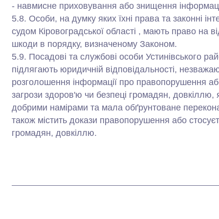
- навмисне приховування або знищення інформації
5.8. Особи, на думку яких їхні права та законні і
судом Кіровоградської області , мають право на 
шкоди в порядку, визначеному Законом.
5.9. Посадові та службові особи Устинівського рай
підлягають юридичній відповідальності, незважаюч
розголошення інформації про правопорушення або
загрози здоров'ю чи безпеці громадян, довкіллю,
добрими намірами та мала обґрунтоване перекона
також містить докази правопорушення або стосуєть
громадян, довкіллю.