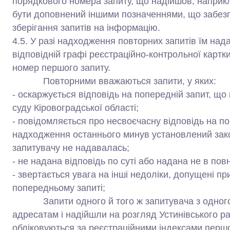
порядкового номера запиту, що надійшов, наприкл
бути доповнений іншими позначеннями, що забезпе
зберігання запитів на інформацію.
4.5. У разі надходження повторних запитів їм над
відповідній графі реєстраційно-контрольної картк
номер першого запиту.
Повторними вважаються запити, у яких:
- оскаржується відповідь на попередній запит, що
суду Кіровоградської області;
- повідомляється про несвоєчасну відповідь на по
надходження останнього минув установлений зако
запитувачу не надавалась;
- не надана відповідь по суті або надана не в пов
- звертається увага на інші недоліки, допущені пр
попередньому запиті;
Запити одного й того ж запитувача з одного й 
адресатам і надійшли на розгляд Устинівського ра
обліковуються за реєстраційними індексами перш