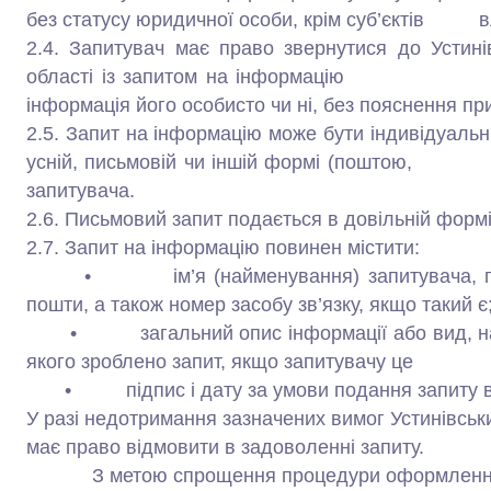
без статусу юридичної особи, крім суб’єктів 
2.4. Запитувач має право звернутися до Устині
області із запитом на інформацію нез
інформація його особисто чи ні, без пояснення пр
2.5. Запит на інформацію може бути індивідуаль
усній, письмовій чи іншій формі (поштою, ф
запитувача.
2.6. Письмовий запит подається в довільній формі
2.7. Запит на інформацію повинен містити:
• ім’я (найменування) запитувача, пошто
пошти, а також номер засобу зв’язку, якщо такий є
• загальний опис інформації або вид, назву,
якого зроблено запит, якщо запитувачу
• підпис і дату за умови подання запиту в 
У разі недотримання зазначених вимог Устинівськ
має право відмовити в задоволенні запиту.
З метою спрощення процедури оформлення п