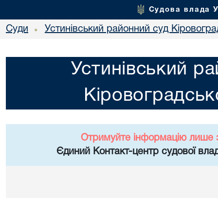
Судова влада 
Суди
Устинівський районний суд Кіровоград
•
Устинівський ра
Кіровоградсько
Отримуйте інформацію лише 
Єдиний Контакт-центр судової влад