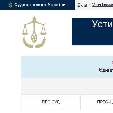
Устинівськи
Судова влада України
Суди
•
Усти
Єдини
ПРО СУД
ПРЕС-Ц