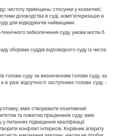
у; чистоту приміщень; стосунки у колективі;
системи діловодства в суді, комп’ютеризацію в
 суду для відвідувачів найвищими.
-технічного забезпечення суду, умови могли б
саду зборами суддів відповідного суду із числа
ів голови суду за визначенням голови суду, за
а в разі відсутності заступника голови суду -
дготовку; вміє створювати позитивний
итетом та повагою працівників суду; вміє
ь у питаннях підвищення кваліфікації
творити конфлікт інтересів. Керівник апарату
часність виконання завдань; ніколи не пробує