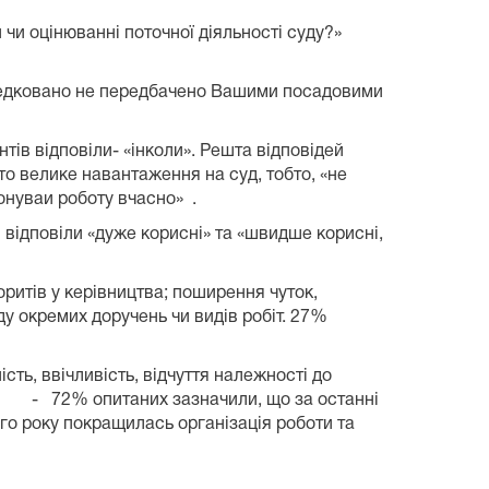
 чи оцінюванні поточної діяльності суду?»
ередковано не передбачено Вашими посадовими
нт
ів
відпові
ли-
«
інколи
». Решта відповідей
о велике навантаження на суд, тобто, «не
конуваи роботу вчасно»
.
 відповіли «дуже корисні» та «швидше корисні,
ритів у керівництва; поширення чуток,
у окремих доручень чи видів робіт. 27
%
ть, ввічливість, відчуття належності до
72
% опитаних зазначили, що за останні
о року покращилась організація роботи та