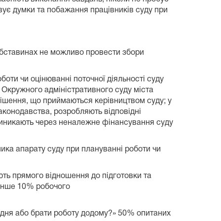
вує думки та побажання працівників суду при
 обставинах не можливо провести збори
боти чи оцінюванні поточної діяльності суду
в Окружного адміністративного суду міста
ішення, що приймаються керівництвом суду; у
аконодавства, розробляють відповідні
виникають через неналежне фінансування суду
 рідше 1 разу на 3 місяці.
ика апарату суду при плануванні роботи чи
ають прямого відношення до підготовки та
менше 10% робочого
 дня або брати роботу додому?» 50% опитаних