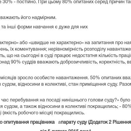
ще 30% - постійно. При цьому 80% опитаних серед причин т
.
 суддів вважають його надмірним.
 та інші форми навчання є дуже для них
ними.
актерно» або «швидше не характерно» на запитання про ная
ень, їх коментування; нерівномірність розподілу навантаже
ажають, що на сьогодні в суді працює недостатня к
над 90% суддів вважають доброзичливість, коректність, вві
 взаємоповагу.
 місяців зросло особисте навантаження. 50% опитаних вва
 судом, відносини в колективі, стан приміщення суду. Разо
інились.
а час перебування на посаді нинішнього голови суду?» було
ня судом, а також відносини в колективі покращились; - 8
 (якість робочого місця) покращились.
о опитування працівника
а
парату суду (Додаток 2 Рішення