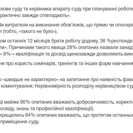
олови суду та керівника апарату суду при плануванні роботи
«практично з
авжди співпадають
».
 Ви витратили на виконання обов’язків, що прямо чи опос
 (тобто, «такого не було»).
ом останніх 12 місяців брати роботу додому,
36
%респонде
ли
». Причинами такого явища
28
% опитаних назвали занадт
» 9
%
-« кваліфікація та досвід щенезавжди дозволяють ви
ня про користь семінарів, тренінгів та інших форм навчання
о «швидше не характерно» на запитання про наявність фаво
 коментування; Нерівномірність розподілу керівництвом суд
 питання.
уді майже
90
% опитаних вважають доброзичливість, коректніс
свіду, знань та професійної кваліфікації).
- 
окращились 64
% опитаних вважають, що протягом останньог
н приміщення суду.