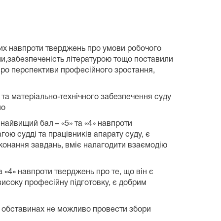
них навпроти тверджень про умови робочого
ми,забезпечен
ість літературою
тощо поставили
про перспективи професійного зростання,
я та матеріально-технічного забезпечення суду
ло
найвищий бал – «5» та «4» навпроти
ою судді та працівників апарату суду, є
иконання завдань, вміє налагодити взаємодію
 «4» навпроти тверджень про те, що він є
високу професійну підготовку, є добрим
х обставинах не можливо провести збори