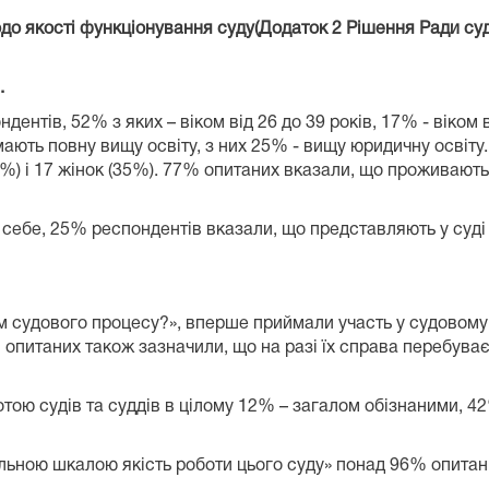
до якості функціонування суду(Додаток 2 Рішення Ради суд
.
ндентів,
52
% з яких – віком від 26 до 39 років,
17
% - віком 
ають повну вищу освіту, з них
25
% - вищу юридичну освіту.
%) і
17
жінок (
35
%).
77
% опитаних вказали, що проживають 
ання суду.
 себе,
25%
респондентів вказали, що представляють у суді
у.
м судового процесу?», вперше приймали участь у судовому
 опитаних також зазначили, що на разі їх справа перебуває 
ляду.
тою судів та суддів в цілому
12%
– загалом обізнаними,
42
бальною шкалою якість роботи цього суду» понад 9
6
% опитани