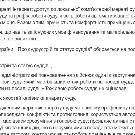
ежі Інтернет; доступ до локальної комп’ютерної мережі суд
суду та графік роботи суду, якість роботи автоматизованої 
о місця. Разом з тим, зручність та комфортність приміщень
я, що навіть за існуючих умов фінансування та матеріально
ття не виникало.
України “ Про судоустрій та статус суддів” обирається на по
трій та статус суддів”,-
го адміністративні повноваження здійснює один із заступник
лови суду, який має більший стаж роботи на посаді судді, 
и на посаді судді. »
Тож свою роботу суддя не оцінював.
 якостей керівника апарату суду.
рдженням: керівник апарату суду має високу професійну пі
попереджати конфлікти та протистояння; користується автор
; має взаєморозуміння з головою суду; проявляє активніст
нків та інших дій, що є несумісними з посадою та можуть с
ганізатором; контролює якість роботи працівників та своє