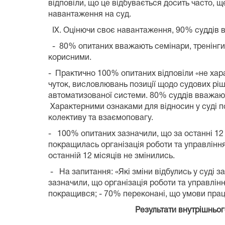
відповіли, що це відбувається досить часто, 
навантаження на суд
IX. Оцінючи своє навантаження, 90%
-
80% опитаних вважають семінари, тренінги
корис
-
Практично 100% опитаних відповіли «не хар
чуток, висловлювань позиції щодо судових ріш
автоматизованої системи. 80% суддів вв
Характерними ознаками для відносин у суді по
колективу та
-
100% опитаних зазначили, що за останні 12
покращилась організація роботи та управління
останній 12 місяців не зм
-
На запитання: «Які зміни відбулись у суді з
зазначили, що організація роботи та управлін
покращився; - 70% переконані, що умови праці
Результати внутрішньог