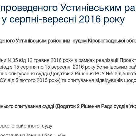
 проведеного Устинівським р
 у серпні-вересні 2016 року
деного Устинівським районним судом Кіровоградської облас
ни №35 від 12 травня 2016 року в рамках реалізації Проект
ріод з 15 серпня по 15 вересня
2016 року Устинівським ра
нє опитування судді (Додаток 2 Рішення РСУ №5 від 5 люто
СУ від 5 лютого 2015 року) та опитування відвідувачів щод
нього опитування судді (Додаток 2 Рішення Ради суддів Укр
вського районного суду
поставив найвищий бал - «5».