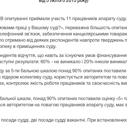
від 5 лютого 2015 року)
В опитуванні приймали участь
11
працівників апарату суду.
мовами праці у Вашому суді?», переважна більшість опита
, телефонний зв'язок, забезпечення канцелярськими товара
уло отримано від деяких респондентів навпроти тверджень 
зпеку в приміщеннях суду.
ондентів відчуття, що навіть за існуючих умов фінансуванн
ступні результати:
6
0% -
не виникало
і
20
%-інколи виника
уду за 5-ти бальною шкалою понад 90% опитаних поставили 
 лідером колективу суду, користується авторитетом та поваг
х, контролює якість роботи працівників та своєчасність в
омадськістю.
-бальної шкали, понад
9
0% опитаних поставили оцінку «5» та
ся авторитетом на повагою працівників апарату суду, має 
посади судді, дві посади судді вакантні. При встановлени