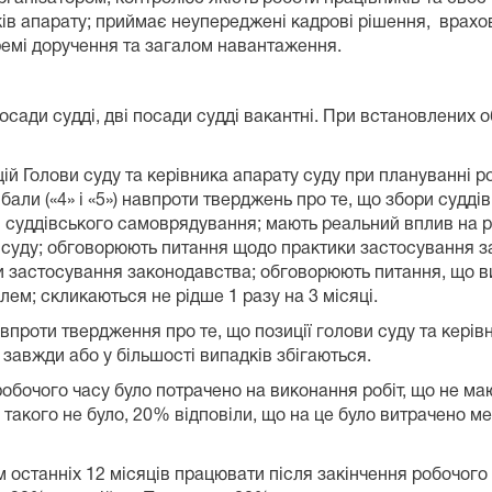
ків апарату; приймає неупереджені кадрові рішення, врахо
ремі доручення та загалом навантаження.
 зборів суду.
сади судді, дві посади судді вакантні. При встановлених
й Голови суду та керівника апарату суду при плануванні ро
ли («4» і «5») навпроти тверджень про те, що збори судді
 суддівського самоврядування; мають реальний вплив на р
 суду; обговорюють питання щодо практики застосування з
ки застосування законодавства; обговорюють питання, що 
ння окремих проблем; скликаються не
оти твердження про те, що позиції голови суду та керівн
ктично завжди або у більшості випадків збігаються.
 робочого часу було потрачено на виконання робіт, що не м
 такого не було, 20% відповіли, що на це було витрачено 
у.
 останніх 12 місяців працювати після закінчення робочого