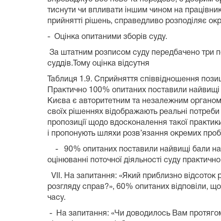
тиснути чи впливати іншим чином на працівни
прийнятті рішень, справедливо розподіляє ок
-
Оцінка опитаними
За штатним розписом суду передбачено три по
суддів.Тому оцінка відсутня
Таблиця 1.9. Сприйняття співвідношення позиці
Практично 100% опитаних поставили найвищі ба
Києва є авторитетним та незалежним органом
своїх рішеннях відображають реальні потреби
пропозиції щодо вдосконалення такої практи
і пропонують шляхи розв’яза
- 90% опитаних поставили найвищі бали навпр
оцінюванні поточної діяльності суду пра
VII. На запитання: «Який приблизно відсоток
розгляду справ?», 60% опитаних відповіли, що
час
-
На запитання: «Чи доводилось Вам протягом