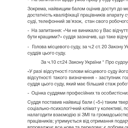
Зокрема, найвищим балом оцінив доступ до мер
достатність кваліфікації працівників апарату 
суді, телефонний зв'язок, стан свого робочог
-
На запитання: «Чи не виникало у Вас відчутт
бути кращими?» суддя зазначив, що таке відчу
-
Голова місцевого суду, за ч.2 ст. 20 Закону 
суддів цього суду.
За ч.10 ст.24 Закону України “ Про судоус
«У разі відсутності голови місцевого суду йо
відсутності такого визначення - заступник го
суддя цього суду, який має більший стаж робот
-
Оцінка суддями професійних та особистісних
Суддя поставив найвищі бали ( «5») таким тве
соціально-психологічний клімат у колективі, 
налагодити взаємодію зі ЗМІ та громадськістю
працівників; утримується від отримання подару
впроваджує все нове та передове; є добрим ор