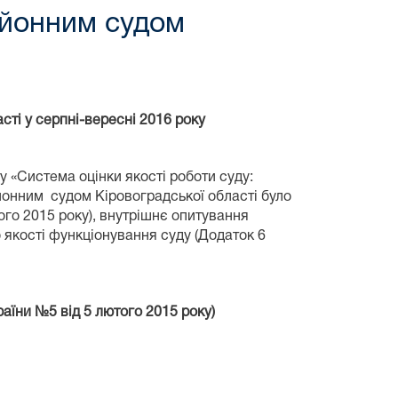
айонним судом
ті у серпні
-вересні
2016 року
у «Система оцінки якості роботи суду:
йонним судом Кіровоградської області було
го 2015 року), внутрішнє опитування
о якості функціонування суду (Додаток 6
аїни №5 від 5 лютого 2015 року)