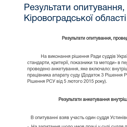
Результати опитування,
Кіровоградської області
Результати опитування, прове
На виконання рішення Ради суддів Украї
стандарти, критерії, показники та методи»
в пе
проведено анкетування, яке включало: внутріш
працівника апарату суду (Додаток 3 Рішення Р
Рішення РСУ від 5 лютого 2015 року).
Результати анкетування внутріш
В опитуванні взяв участь один суддя Устині
-
На запитання щодо умов праці у суді суддя 