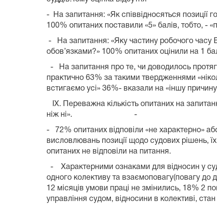
-
На запитання: «Як співвідносяться позиції г
100
% опитаних поставили «5» бал
ів
, тобто, - 
-
На запитання: «Яку частину робочого часу
обов’язками?»
10
0% опитаних оцінили на 1 бал
-
На запитання про те, чи доводилось протяг
практично
63
%
за такими твердженнями «
ніко
встигаємо усі»
36
%
- вказали на «іншу причину
IX. Переважна кількість опитаних на запитан
ніж ні».
-
- 72% опитаних відповіли «не характерно» аб
висловлювань позиції щодо судових рішень, їх
опитаних
не відповіли на
-
Характерними ознаками для відносин у с
одного колективу та взаємоповагу(повагу до до
12 місяців
умови праці не змінились, 18
%
2 п
управління судом, відносини в колективі, ста