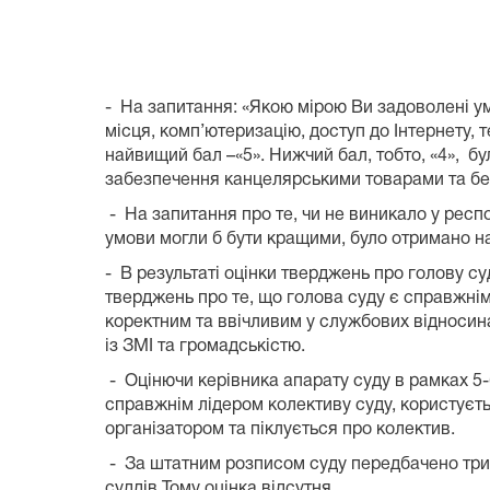
-
На запитання: «Якою мірою Ви задоволені у
місця, комп’ютеризацію, доступ до Інтернету
найвищ
ий
бал –«5». Нижч
ий
бал, тобто, «
4
», б
забезпечення канцелярськими товарами та бе
-
На запитання про те, чи не виникало у респ
умови могли б бути кращими, було отримано на
- В результаті оцінки тверджень про голову с
тверджень про те, що голова суду є справжнім
коректним та ввічливим у службових відносина
із ЗМІ та гр
-
Оцінючи керівника апарату суду в рамках 5
справжнім лідером колективу суду, користуєть
організатором та піклується про колектив.
- За штатним розписом суду передбачено три 
суддів.Тому оцінка відсутня