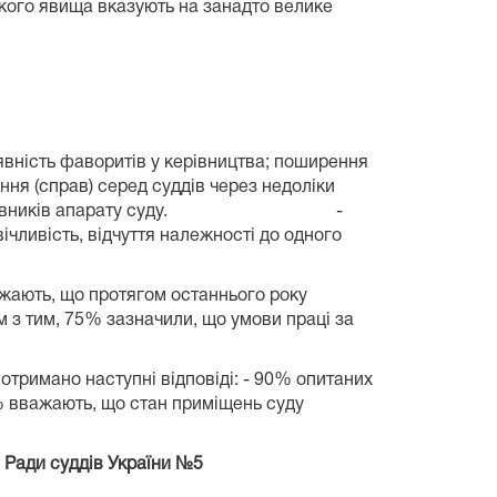
акого явища вказують на занадто велике
вність фаворитів у керівництва; поширення
ння (справ) серед суддів через недоліки
ількість працівників апарату суду.
-
чливість, відчуття належності до одного
жають, що протягом останнього року
м з тим, 75% зазначили, що умови праці за
 отримано наступні відповіді: - 90% опитаних
0% вважають, що стан приміщень суду
 Ради суддів України №5