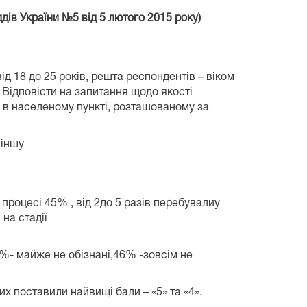
дів України №5 від 5 лютого 2015 року)
від 18 до 25 років, решта респондентів – віком
 Відповісти на запитання щодо якості
в населеному пункті, розташованому за
 іншу
 процесі
45
% , від
2до 5 разів перебувалиу
на стадії
%- майже не обізнані,46% -зовсім не
х поставили найвищі бали – «5» та «4».