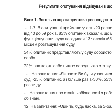
Результати опитування відвідувачів що
Блок 1. Загальна характеристика респондента
-
1-7. В опитуванні приймало участь
2
0 респо
від 40 до 59 років.
85
% опитаних вказали, що м
функціонування суду погодився 1
3
чоловік (
65
місцем розташув
54
% опитаних представляють у суду особисто
особ
72% вважають себе нижче середнього статку.
-
На запитання: «Як часто Ви були учаснико
суді -25%
опитаних, 6 і більше
разів-30%
.
55
%
розг
-
На запитання про ступінь обізнаності з робо
обізнані
.
12. На запитання: «Оцініть, будь ласка, за 5-