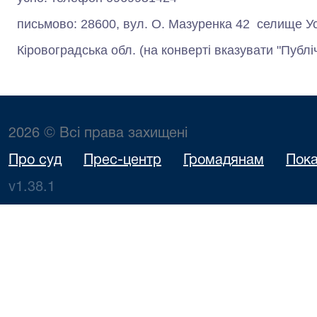
письмово: 28600, вул. О. Мазуренка 42 селище Ус
Кіровоградська обл. (на конверті вказувати "Публі
2026 © Всі права захищені
Про суд
Прес-центр
Громадянам
Пока
v1.38.1